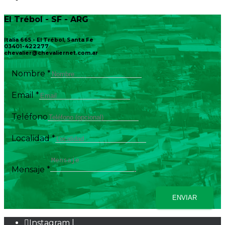
El Trébol - SF - ARG
Italia 665 - El Trébol, Santa Fe
03401-422277
chevalier@chevaliernet.com.ar
Nombre
*
Email
*
Teléfono
Localidad
*
Mensaje
*
ENVIAR
Instagram |